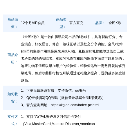
商品面
商品类
12个月VIP会员
官方直充
品牌：
全民K歌
值：
型：
《全民K歌》是一款由腾讯公司出品的k歌软件，具有智能打分、专
业混音、好友擂台、修音、趣味互动以及社交分享功能。全民k歌中
的k币的主要作用就是用来兑换礼物。兑换后的礼物能够送给自己或
商品介
者给唱的好的演唱者。相应的礼物在相应的歌曲下面是可以看到的，
绍：
这些礼物不但可以增加用户的经验值，经验值达到一定数目就能够升
级账号。然后歌曲排行榜也可以通过送礼物来提高，送的越多热度就
越高。
1、下单后请联系客服，支持微信、qq账号
如何收
2、QQ登录填写QQ号码（微信登录填写全民K歌昵称）
货：
3、官方查询网址
：
https://kg.qq.com/index-pc.html
支付方
1、支持PAYPAL账户及各种信用卡支付
式：
（Visa,MasterCard,Maestro,Discover,American