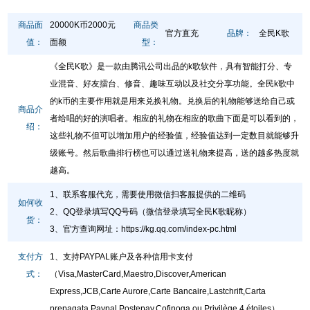
商品面
20000K币2000元
商品类
官方直充
品牌：
全民K歌
值：
面额
型：
《全民K歌》是一款由腾讯公司出品的k歌软件，具有智能打分、专
业混音、好友擂台、修音、趣味互动以及社交分享功能。全民k歌中
的k币的主要作用就是用来兑换礼物。兑换后的礼物能够送给自己或
商品介
者给唱的好的演唱者。相应的礼物在相应的歌曲下面是可以看到的，
绍：
这些礼物不但可以增加用户的经验值，经验值达到一定数目就能够升
级账号。然后歌曲排行榜也可以通过送礼物来提高，送的越多热度就
越高。
1、联系客服代充，需要使用微信扫客服提供的二维码
如何收
2、QQ登录填写QQ号码（微信登录填写全民K歌昵称）
货：
3、官方查询网址
：
https://kg.qq.com/index-pc.html
支付方
1、支持PAYPAL账户及各种信用卡支付
式：
（Visa,MasterCard,Maestro,Discover,American
Express,JCB,Carte Aurore,Carte Bancaire,Lastchrift,Carta
prepagata Paypal,Postepay,Cofinoga ou Privilège,4 étoiles）