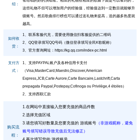
者给唱的好的演唱者。相应的礼物在相应的歌曲下面是可以看到的，
绍：
这些礼物不但可以增加用户的经验值，经验值达到一定数目就能够升
级账号。然后歌曲排行榜也可以通过送礼物来提高，送的越多热度就
越高。
1、联系客服代充，需要使用微信扫客服提供的二维码
如何收
2、QQ登录填写QQ号码（微信登录填写全民K歌昵称）
货：
3、官方查询网址
：
https://kg.qq.com/index-pc.html
支付方
1、支持PAYPAL账户及各种信用卡支付
式：
（Visa,MasterCard,Maestro,Discover,American
Express,JCB,Carte Aurore,Carte Bancaire,Lastchrift,Carta
prepagata Paypal,Postepay,Cofinoga ou Privilège,4 étoiles）
2、支持西联汇款
1.在网站中直接输入您要充值的商品件数
2.选择充值区域
3.请您填写好数量及您要充值的 游戏账号
（非游戏昵称，避免
购买流
账号填写错误导致充值后无法修正）
程：
4.再次填写您的 游戏账号