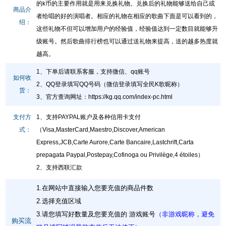
的k币的主要作用就是用来兑换礼物。兑换后的礼物能够送给自己或
商品介
者给唱的好的演唱者。相应的礼物在相应的歌曲下面是可以看到的，
绍：
这些礼物不但可以增加用户的经验值，经验值达到一定数目就能够升
级账号。然后歌曲排行榜也可以通过送礼物来提高，送的越多热度就
越高。
1、下单后请联系客服，支持微信、qq账号
如何收
2、QQ登录填写QQ号码（微信登录填写全民K歌昵称）
货：
3、官方查询网址
：
https://kg.qq.com/index-pc.html
支付方
1、支持PAYPAL账户及各种信用卡支付
式：
（Visa,MasterCard,Maestro,Discover,American
Express,JCB,Carte Aurore,Carte Bancaire,Lastchrift,Carta
prepagata Paypal,Postepay,Cofinoga ou Privilège,4 étoiles）
2、支持西联汇款
1.在网站中直接输入您要充值的商品件数
2.选择充值区域
3.请您填写好数量及您要充值的 游戏账号
（非游戏昵称，避免
购买流