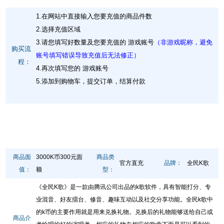
1.在网站中直接输入您要充值的商品件数
2.选择充值区域
3.请您填写好数量及您要充值的 游戏账号
（非游戏昵称，避免
购买流
账号填写错误导致充值后无法修正）
程：
4.再次填写您的 游戏账号
5.添加到购物车，提交订单，结算付款
商品面
3000K币300元面
商品类
官方直充
品牌：
全民K歌
值：
额
型：
《全民K歌》是一款由腾讯公司出品的k歌软件，具有智能打分、专
业混音、好友擂台、修音、趣味互动以及社交分享功能。全民k歌中
的k币的主要作用就是用来兑换礼物。兑换后的礼物能够送给自己或
商品介