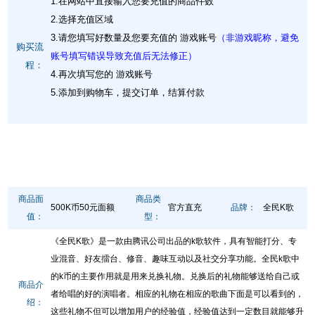
1.在网站中直接输入您要充值的商品件数
2.选择充值区域
3.请您填写好数量及您要充值的 游戏账号
（非游戏昵称，避免
购买流
账号填写错误导致充值后无法修正）
程：
4.再次填写您的 游戏账号
5.添加到购物车，提交订单，结算付款
商品面
商品类
500K币50元面额
官方直充
品牌：
全民K歌
值：
型：
《全民K歌》是一款由腾讯公司出品的k歌软件，具有智能打分、专
业混音、好友擂台、修音、趣味互动以及社交分享功能。全民k歌中
的k币的主要作用就是用来兑换礼物。兑换后的礼物能够送给自己或
商品介
者给唱的好的演唱者。相应的礼物在相应的歌曲下面是可以看到的，
绍：
这些礼物不但可以增加用户的经验值，经验值达到一定数目就能够升