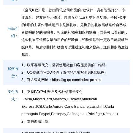
《全民K歌》是一款由腾讯公司出品的k歌软件，具有智能打分、专
业混音、好友擂台、修音、趣味互动以及社交分享功能。全民k歌中
的k币的主要作用就是用来兑换礼物。兑换后的礼物能够送给自己或
商品介
者给唱的好的演唱者。相应的礼物在相应的歌曲下面是可以看到的，
绍：
这些礼物不但可以增加用户的经验值，经验值达到一定数目就能够升
级账号。然后歌曲排行榜也可以通过送礼物来提高，送的越多热度就
越高。
1、联系客服代充，需要使用微信扫客服提供的二维码
如何收
2、QQ登录填写QQ号码（微信登录填写全民K歌昵称）
货：
3、官方查询网址
：
https://kg.qq.com/index-pc.html
支付方
1、支持PAYPAL账户及各种信用卡支付
式：
（Visa,MasterCard,Maestro,Discover,American
Express,JCB,Carte Aurore,Carte Bancaire,Lastchrift,Carta
prepagata Paypal,Postepay,Cofinoga ou Privilège,4 étoiles）
2、支持西联汇款