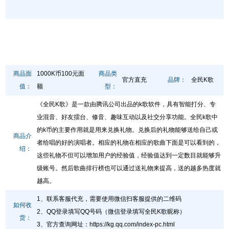
商品面
1000K币100元面
商品类
官方直充
品牌：
全民K歌
值：
额
型：
《全民K歌》是一款由腾讯公司出品的k歌软件，具有智能打分、专
业混音、好友擂台、修音、趣味互动以及社交分享功能。全民k歌中
的k币的主要作用就是用来兑换礼物。兑换后的礼物能够送给自己或
商品介
者给唱的好的演唱者。相应的礼物在相应的歌曲下面是可以看到的，
绍：
这些礼物不但可以增加用户的经验值，经验值达到一定数目就能够升
级账号。然后歌曲排行榜也可以通过送礼物来提高，送的越多热度就
越高。
1、联系客服代充，需要使用微信扫客服提供的二维码
如何收
2、QQ登录填写QQ号码（微信登录填写全民K歌昵称）
货：
3、官方查询网址
：
https://kg.qq.com/index-pc.html