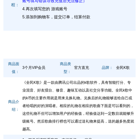
账号填写错误导致充值后无法修正）
程：
4.再次填写您的 游戏账号
5.添加到购物车，提交订单，结算付款
商品面
商品类
3个月VIP会员
官方直充
品牌：
全民K歌
值：
型：
《全民K歌》是一款由腾讯公司出品的k歌软件，具有智能打分、专
业混音、好友擂台、修音、趣味互动以及社交分享功能。全民k歌中
的k币的主要作用就是用来兑换礼物。兑换后的礼物能够送给自己或
商品介
者给唱的好的演唱者。相应的礼物在相应的歌曲下面是可以看到的，
绍：
这些礼物不但可以增加用户的经验值，经验值达到一定数目就能够升
级账号。然后歌曲排行榜也可以通过送礼物来提高，送的越多热度就
越高。