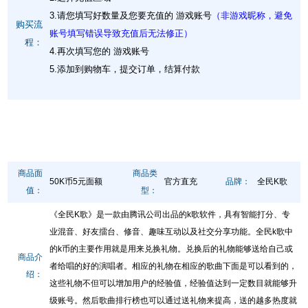
3.请您填写好数量及您要充值的 游戏账号
（非游戏昵称，避免
购买流
账号填写错误导致充值后无法修正）
程：
4.再次填写您的 游戏账号
5.添加到购物车，提交订单，结算付款
商品面
商品类
50K币5元面额
官方直充
品牌：
全民K歌
值：
型：
《全民K歌》是一款由腾讯公司出品的k歌软件，具有智能打分、专
业混音、好友擂台、修音、趣味互动以及社交分享功能。全民k歌中
的k币的主要作用就是用来兑换礼物。兑换后的礼物能够送给自己或
商品介
者给唱的好的演唱者。相应的礼物在相应的歌曲下面是可以看到的，
绍：
这些礼物不但可以增加用户的经验值，经验值达到一定数目就能够升
级账号。然后歌曲排行榜也可以通过送礼物来提高，送的越多热度就