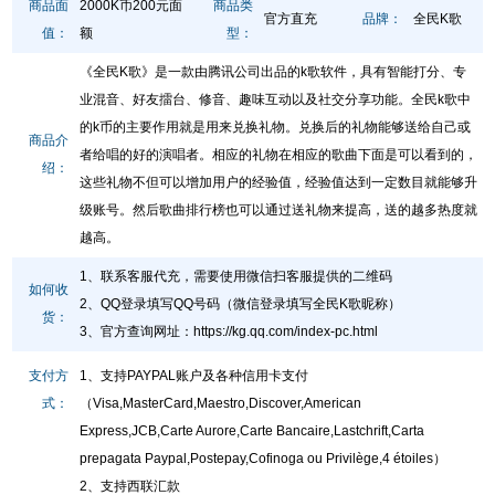
商品面
2000K币200元面
商品类
官方直充
品牌：
全民K歌
值：
额
型：
《全民K歌》是一款由腾讯公司出品的k歌软件，具有智能打分、专
业混音、好友擂台、修音、趣味互动以及社交分享功能。全民k歌中
的k币的主要作用就是用来兑换礼物。兑换后的礼物能够送给自己或
商品介
者给唱的好的演唱者。相应的礼物在相应的歌曲下面是可以看到的，
绍：
这些礼物不但可以增加用户的经验值，经验值达到一定数目就能够升
级账号。然后歌曲排行榜也可以通过送礼物来提高，送的越多热度就
越高。
1、联系客服代充，需要使用微信扫客服提供的二维码
如何收
2、QQ登录填写QQ号码（微信登录填写全民K歌昵称）
货：
3、官方查询网址
：
https://kg.qq.com/index-pc.html
支付方
1、支持PAYPAL账户及各种信用卡支付
式：
（Visa,MasterCard,Maestro,Discover,American
Express,JCB,Carte Aurore,Carte Bancaire,Lastchrift,Carta
prepagata Paypal,Postepay,Cofinoga ou Privilège,4 étoiles）
2、支持西联汇款