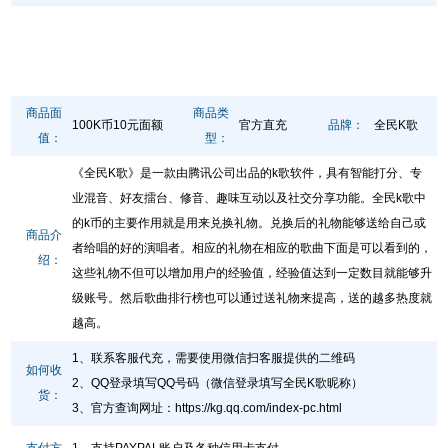
商品面
商品类
100K币10元面额
官方直充
品牌：
全民K歌
值：
型：
《全民K歌》是一款由腾讯公司出品的k歌软件，具有智能打分、专
业混音、好友擂台、修音、趣味互动以及社交分享功能。全民k歌中
的k币的主要作用就是用来兑换礼物。兑换后的礼物能够送给自己或
商品介
者给唱的好的演唱者。相应的礼物在相应的歌曲下面是可以看到的，
绍：
这些礼物不但可以增加用户的经验值，经验值达到一定数目就能够升
级账号。然后歌曲排行榜也可以通过送礼物来提高，送的越多热度就
越高。
1、联系客服代充，需要使用微信扫客服提供的二维码
如何收
2、QQ登录填写QQ号码（微信登录填写全民K歌昵称）
货：
3、官方查询网址
：
https://kg.qq.com/index-pc.html
支付方
1、支持PAYPAL账户及各种信用卡支付