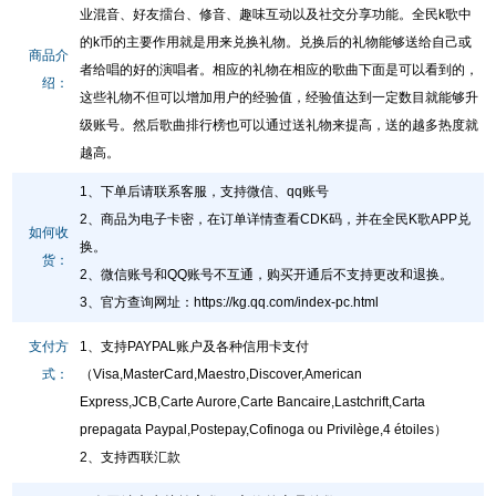
业混音、好友擂台、修音、趣味互动以及社交分享功能。全民k歌中
的k币的主要作用就是用来兑换礼物。兑换后的礼物能够送给自己或
商品介
者给唱的好的演唱者。相应的礼物在相应的歌曲下面是可以看到的，
绍：
这些礼物不但可以增加用户的经验值，经验值达到一定数目就能够升
级账号。然后歌曲排行榜也可以通过送礼物来提高，送的越多热度就
越高。
1、下单后请联系客服，支持微信、qq账号
2、商品为电子卡密，在订单详情查看CDK码，并在全民K歌APP兑
如何收
换。
货：
2、微信账号和QQ账号不互通，购买开通后不支持更改和退换。
3、官方查询网址
：
https://kg.qq.com/index-pc.html
支付方
1、支持PAYPAL账户及各种信用卡支付
式：
（Visa,MasterCard,Maestro,Discover,American
Express,JCB,Carte Aurore,Carte Bancaire,Lastchrift,Carta
prepagata Paypal,Postepay,Cofinoga ou Privilège,4 étoiles）
2、支持西联汇款