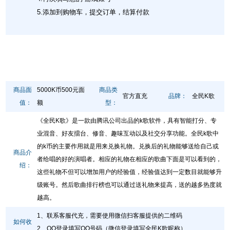
5.添加到购物车，提交订单，结算付款
商品面
5000K币500元面
商品类
官方直充
品牌：
全民K歌
值：
额
型：
《全民K歌》是一款由腾讯公司出品的k歌软件，具有智能打分、专
业混音、好友擂台、修音、趣味互动以及社交分享功能。全民k歌中
的k币的主要作用就是用来兑换礼物。兑换后的礼物能够送给自己或
商品介
者给唱的好的演唱者。相应的礼物在相应的歌曲下面是可以看到的，
绍：
这些礼物不但可以增加用户的经验值，经验值达到一定数目就能够升
级账号。然后歌曲排行榜也可以通过送礼物来提高，送的越多热度就
越高。
1、联系客服代充，需要使用微信扫客服提供的二维码
如何收
2、QQ登录填写QQ号码（微信登录填写全民K歌昵称）