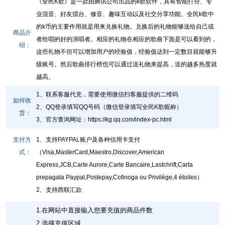
《全民K歌》是一款由腾讯公司出品的k歌软件，具有智能打分、专
业混音、好友擂台、修音、趣味互动以及社交分享功能。全民k歌中
的k币的主要作用就是用来兑换礼物。兑换后的礼物能够送给自己或
商品介
者给唱的好的演唱者。相应的礼物在相应的歌曲下面是可以看到的，
绍：
这些礼物不但可以增加用户的经验值，经验值达到一定数目就能够升
级账号。然后歌曲排行榜也可以通过送礼物来提高，送的越多热度就
越高。
1、联系客服代充，需要使用微信扫客服提供的二维码
如何收
2、QQ登录填写QQ号码（微信登录填写全民K歌昵称）
货：
3、官方查询网址
：
https://kg.qq.com/index-pc.html
支付方
1、支持PAYPAL账户及各种信用卡支付
式：
（Visa,MasterCard,Maestro,Discover,American
Express,JCB,Carte Aurore,Carte Bancaire,Lastchrift,Carta
prepagata Paypal,Postepay,Cofinoga ou Privilège,4 étoiles）
2、支持西联汇款
1.在网站中直接输入您要充值的商品件数
2.选择充值区域