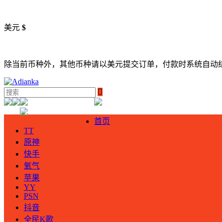
美元
$
除当前币种外，其他币种请以美元提交订单，付款时系统自动

首页
TT
原神
快手
氧气
苹果
YY
PSN
抖音
全民K歌