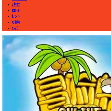
映客
虎牙
比心
剑网
Q币